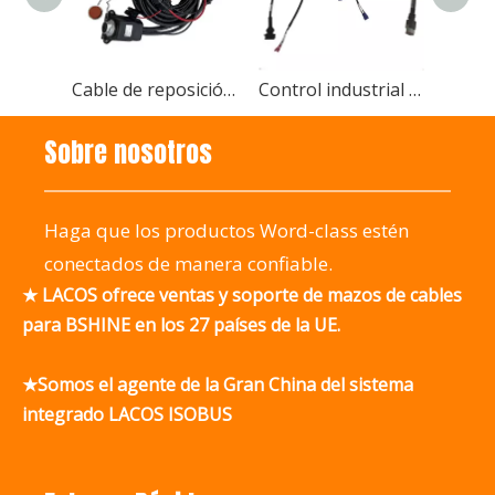
Cable de reposición ISOBUS y cable de equipo ISOBUS Básico
Control industrial electrónico Máquina eléctrica Aire Computadora automática Ensamblaje de cables de engarce Fabricante
Sobre nosotros
Haga que los productos Word-class estén
conectados de manera confiable.
★ LACOS ofrece ventas y soporte de mazos de cables
para BSHINE en los 27 países de la UE.
★Somos el agente de la Gran China del sistema
integrado LACOS ISOBUS