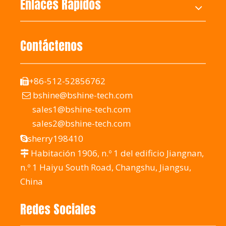
Enlaces Rápidos
Contáctenos
+86-512-52856762

bshine@bshine-tech.com

sales1@bshine-tech.com
sales2@bshine-tech.com
sherry198410

Habitación 1906, n.º 1 del edificio Jiangnan,

n.º 1 Haiyu South Road, Changshu, Jiangsu,
China
Redes Sociales