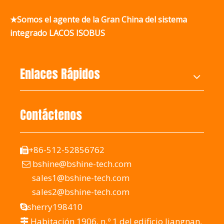
★Somos el agente de la Gran China del sistema
integrado LACOS ISOBUS
Enlaces Rápidos
Contáctenos
+86-512-52856762

bshine@bshine-tech.com

sales1@bshine-tech.com
sales2@bshine-tech.com
sherry198410

Habitación 1906, n.º 1 del edificio Jiangnan,
