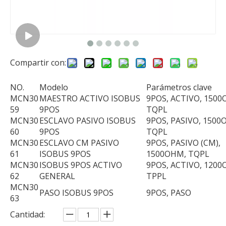
Compartir con:
NO.
Modelo
Parámetros clave
MCN30
MAESTRO ACTIVO ISOBUS
9POS, ACTIVO, 1500
Bshine Arnés de cables para automóvil con relé automotriz personalizado, venta directa de fábrica
Modifique la venta directa del precio de fábrica del arnés de cableado para requisitos particulares de la maquinaria agrícola
59
9POS
TQPL
MCN30
ESCLAVO PASIVO ISOBUS
9POS, PASIVO, 1500
60
9POS
TQPL
MCN30
ESCLAVO CM PASIVO
9POS, PASIVO (CM),
61
ISOBUS 9POS
1500OHM, TQPL
MCN30
ISOBUS 9POS ACTIVO
9POS, ACTIVO, 1200
62
GENERAL
TPPL
MCN30
PASO ISOBUS 9POS
9POS, PASO
63
Cantidad: