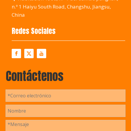
n.º 1 Haiyu South Road, Changshu, Jiangsu,
China
Redes Sociales
Contáctenos