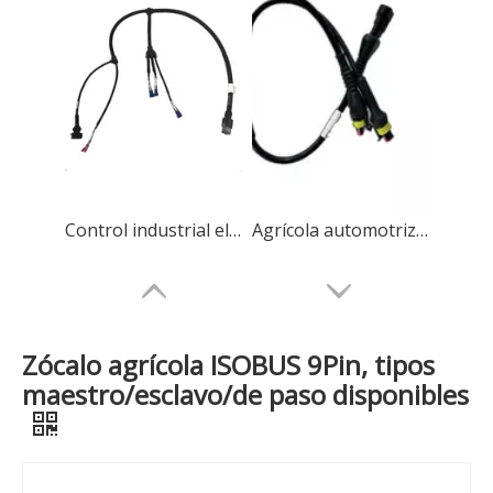
Control industrial electrónico Máquina eléctrica Aire Computadora automática Ensamblaje de cables de engarce Fabricante
Agrícola automotriz completo del cable del conector de la prenda impermeable de la fabricación de encargo
Zócalo agrícola ISOBUS 9Pin, tipos
maestro/esclavo/de paso disponibles