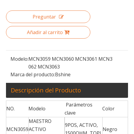
La UL múltiple del arnés de cable de la base del arnés de cable de encargo certificó prenda impermeable del cable
Arnés de cables de carretilla elevadora esparcidor de tractor informático personalizado de fabricación de fábrica de China
Preguntar
Añadir al carrito
Modelo:
MCN3059 MCN3060 MCN3061 MCN3
062 MCN3063
Marca del producto:
Bshine
Descripción del Producto
Parámetros
NO.
Modelo
Color
clave
MAESTRO
9POS, ACTIVO,
MCN3059
ACTIVO
Negro
1500OHM, TQPL