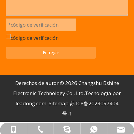
Entregar
Derechos de autor ©️
2026
Changshu Bshine
Electronic Technology Co., Ltd.Tecnología por
leadong.com
.
Sitemap
.苏
ICP备2023057404
号-1
bshine@bshine-tech.com
+86-512-52856762
+86-18606239695
+8618606239695
sherry198410