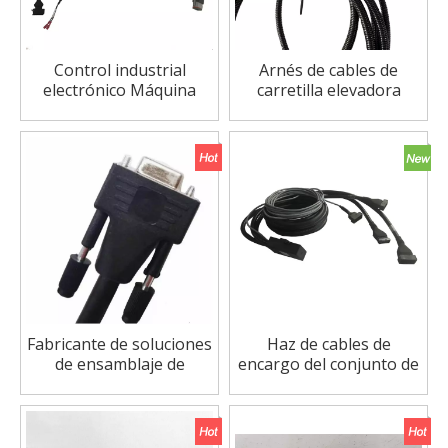
Control industrial
Arnés de cables de
electrónico Máquina
carretilla elevadora
eléctrica Aire
esparcidor de tractor
Computadora
informático
automática Ensamblaje
personalizado de
de cables de engarce
fabricación de fábrica de
Fabricante
China
Fabricante de soluciones
Haz de cables de
de ensamblaje de
encargo del conjunto de
cableado personalizado
batería del rociador del
de China arnés de
remolque Isobus de
cableado del motor ls
maquinaria agrícola
arnés de cableado de