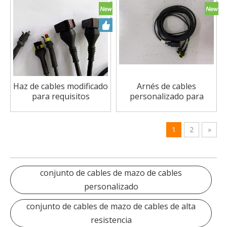
intercambio
Haz de cables modificado
Arnés de cables
para requisitos
personalizado para
particulares del
moto de nieve, cables
automóvil del remolque
planos ffc, luz trasera, ls,
del rociador de la
motocicleta, coche, OEM
1
2
»
maquinaria agrícola del
de fábrica
coche de ISOBUS
conjunto de cables de mazo de cables
personalizado
conjunto de cables de mazo de cables de alta
resistencia