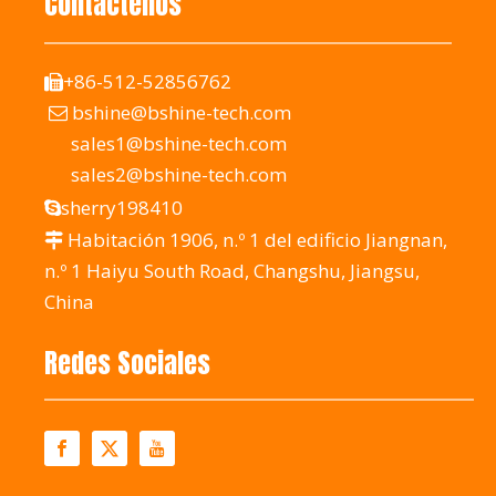
Contáctenos
+86-512-52856762

bshine@bshine-tech.com

sales1@bshine-tech.com
sales2@bshine-tech.com
sherry198410

Habitación 1906, n.º 1 del edificio Jiangnan,

n.º 1 Haiyu South Road, Changshu, Jiangsu,
China
Redes Sociales